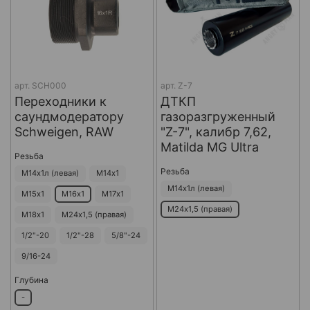
арт.
SCH000
арт.
Z-7
Переходники к
ДТКП
саундмодератору
газоразгруженный
Schweigen, RAW
"Z-7", калибр 7,62,
Matilda MG Ultra
Резьба
Резьба
М14х1л (левая)
М14х1
М14х1л (левая)
М15х1
М16х1
М17х1
М24х1,5 (правая)
М18х1
М24х1,5 (правая)
1/2"-20
1/2"-28
5/8"-24
9/16-24
Глубина
-