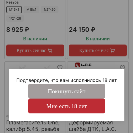
Резьба
М15х1
М18х1
1/2"-20
1/2"-28
8 925 ₽
24 150 ₽
В наличии
В наличии
Купить сейчас
Купить сейчас
Подтвердите, что вам исполнилось 18 лет
Покинуть сайт
Мне есть 18 лет
арт.
КА-Д-1
арт.
#LAC0141
Пламегаситель One,
Деформируемая
калибр 5.45, резьба
шайба ДТК, L.A.C.