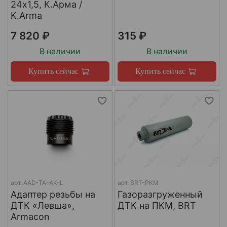
24х1,5, К.Арма /
K.Arma
7 820 ₽
315 ₽
В наличии
В наличии
Купить сейчас
Купить сейчас
арт.
AAD-TA-AK-L
арт.
BRT-PKM
Адаптер резьбы на
Газоразгруженный
ДТК «Левша»,
ДТК на ПКМ, BRT
Armacon