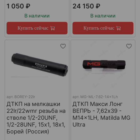
1 050 ₽
24 150 ₽
В наличии
В наличии
Купить сейчас
Купить сейчас
арт.
BOREY-22lr
арт.
MG-ML-7.62-14x1Lh
ДТКП на мелкашки
ДТКП Макси Лонг
22lr/22wmr резьба на
ВЕПРЬ - 7,62x39 -
стволе 1/2-20UNF,
M14x1LH, Matilda MG
1/2-28UNF, 15х1, 18х1,
Ultra
Борей (Россия)