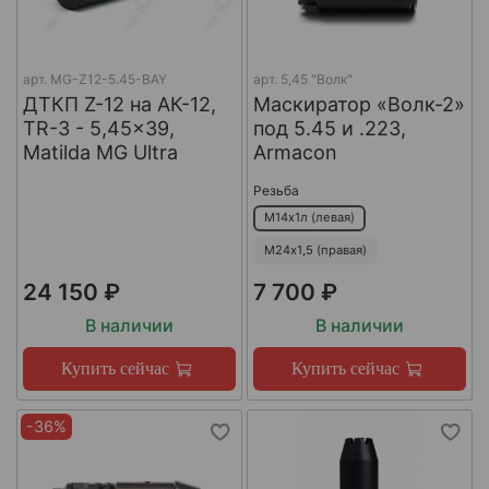
арт.
MG-Z12-5.45-BAY
арт.
5,45 "Волк"
ДТКП Z-12 на АК-12,
Маскиратор «Волк-2»
TR-3 - 5,45x39,
под 5.45 и .223,
Matilda MG Ultra
Armacon
Резьба
М14х1л (левая)
М24х1,5 (правая)
24 150 ₽
7 700 ₽
В наличии
В наличии
Купить сейчас
Купить сейчас
-36%