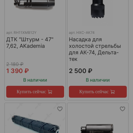
арт.
RH11XMB12Y
арт.
НХС-АК74
ДТК "Штурм - 47"
Насадка для
7,62, AKademia
холостой стрельбы
для АК-74, Дельта-
тек
2 180 ₽
1 390 ₽
2 500 ₽
В наличии
В наличии
Купить сейчас
Купить сейчас