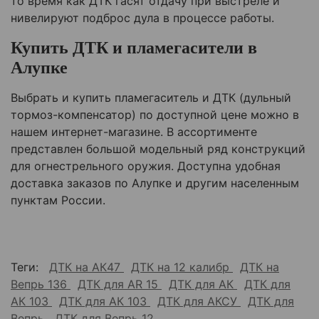
то время как ДТК гасят отдачу при выстреле и
нивелируют подброс дула в процессе работы.
Купить ДТК и пламегасители в
Алупке
Выбрать и купить пламегаситель и ДТК (дульный
тормоз-компенсатор) по доступной цене можно в
нашем интернет-магазине. В ассортименте
представлен большой модельный ряд конструкций
для огнестрельного оружия. Доступна удобная
доставка заказов по
Алупке
и другим населенным
пунктам России.
Теги:
ДТК на АК47
ДТК на 12 калибр
ДТК на
Вепрь 136
ДТК для AR 15
ДТК для АК
ДТК для
АК 103
ДТК для АК 103
ДТК для АКСУ
ДТК для
Вепрь
ДТК для Вепрь 12