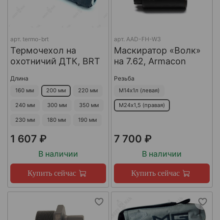
арт.
termo-brt
арт.
AAD-FH-W3
Термочехол на
Маскиратор «Волк»
охотничий ДТК, BRT
на 7.62, Armacon
Длина
Резьба
160 мм
200 мм
220 мм
М14х1л (левая)
240 мм
300 мм
350 мм
М24х1,5 (правая)
230 мм
180 мм
190 мм
1 607 ₽
7 700 ₽
В наличии
В наличии
Купить сейчас
Купить сейчас