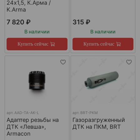
24х1,5, К.Арма /
K.Arma
7 820 ₽
315 ₽
В наличии
В наличии
Купить сейчас
Купить сейчас
арт.
AAD-TA-AK-L
арт.
BRT-PKM
Адаптер резьбы на
Газоразгруженный
ДТК «Левша»,
ДТК на ПКМ, BRT
Armacon