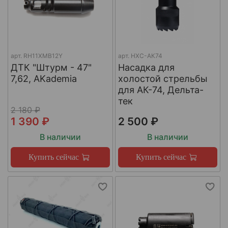
арт.
RH11XMB12Y
арт.
НХС-АК74
ДТК "Штурм - 47"
Насадка для
7,62, AKademia
холостой стрельбы
для АК-74, Дельта-
тек
2 180 ₽
1 390 ₽
2 500 ₽
В наличии
В наличии
Купить сейчас
Купить сейчас