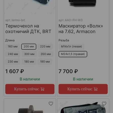
арт.
termo-brt
арт.
AAD-FH-W3
Термочехол на
Маскиратор «Волк»
охотничий ДТК, BRT
на 7.62, Armacon
Длина
Резьба
160 мм
200 мм
220 мм
М14х1л (левая)
240 мм
300 мм
350 мм
М24х1,5 (правая)
230 мм
180 мм
190 мм
1 607 ₽
7 700 ₽
В наличии
В наличии
Купить сейчас
Купить сейчас