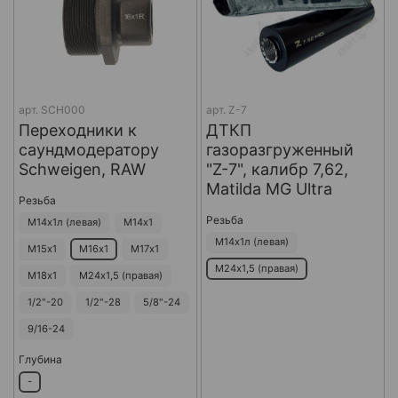
арт.
SCH000
арт.
Z-7
Переходники к
ДТКП
саундмодератору
газоразгруженный
Schweigen, RAW
"Z-7", калибр 7,62,
Matilda MG Ultra
Резьба
Резьба
М14х1л (левая)
М14х1
М14х1л (левая)
М15х1
М16х1
М17х1
М24х1,5 (правая)
М18х1
М24х1,5 (правая)
1/2"-20
1/2"-28
5/8"-24
9/16-24
Глубина
-