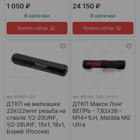
1 050 ₽
24 150 ₽
В наличии
В наличии
Купить сейчас
Купить сейчас
арт.
BOREY-22lr
арт.
MG-ML-7.62-14x1Lh
ДТКП на мелкашки
ДТКП Макси Лонг
22lr/22wmr резьба на
ВЕПРЬ - 7,62x39 -
стволе 1/2-20UNF,
M14x1LH, Matilda MG
1/2-28UNF, 15х1, 18х1,
Ultra
Борей (Россия)