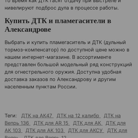
то время как ДТК гасят отдачу при выстреле и
нивелируют подброс дула в процессе работы.
Купить ДТК и пламегасители в
Александрове
Выбрать и купить пламегаситель и ДТК (дульный
тормоз-компенсатор) по доступной цене можно в
нашем интернет-магазине. В ассортименте
представлен большой модельный ряд конструкций
для огнестрельного оружия. Доступна удобная
доставка заказов по Александрову и другим
населенным пунктам России.
Теги:
ДТК на АК47
ДТК на 12 калибр
ДТК на
Вепрь 136
ДТК для AR 15
ДТК для АК
ДТК для
АК 103
ДТК для АК 103
ДТК для АКСУ
ДТК для
Вепрь
ДТК для Вепрь 12