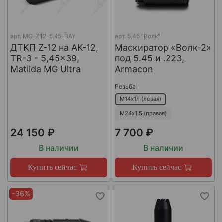
арт.
MG-Z12-5.45-BAY
арт.
5,45 "Волк"
ДТКП Z-12 на АК-12,
Маскиратор «Волк-2»
TR-3 - 5,45x39,
под 5.45 и .223,
Matilda MG Ultra
Armacon
Резьба
М14х1л (левая)
М24х1,5 (правая)
24 150 ₽
7 700 ₽
В наличии
В наличии
Купить сейчас
Купить сейчас
-36%