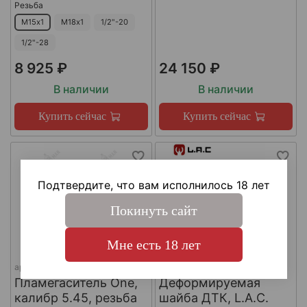
Резьба
М15х1
М18х1
1/2"-20
1/2"-28
8 925 ₽
24 150 ₽
В наличии
В наличии
Купить сейчас
Купить сейчас
Подтвердите, что вам исполнилось 18 лет
Покинуть сайт
Мне есть 18 лет
арт.
КА-Д-1
арт.
#LAC0141
Пламегаситель One,
Деформируемая
калибр 5.45, резьба
шайба ДТК, L.A.C.