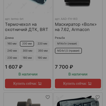
арт.
termo-brt
арт.
AAD-FH-W3
Термочехол на
Маскиратор «Волк»
охотничий ДТК, BRT
на 7.62, Armacon
Длина
Резьба
160 мм
200 мм
220 мм
М14х1л (левая)
240 мм
300 мм
350 мм
М24х1,5 (правая)
230 мм
180 мм
190 мм
1 607 ₽
7 700 ₽
В наличии
В наличии
Купить сейчас
Купить сейчас