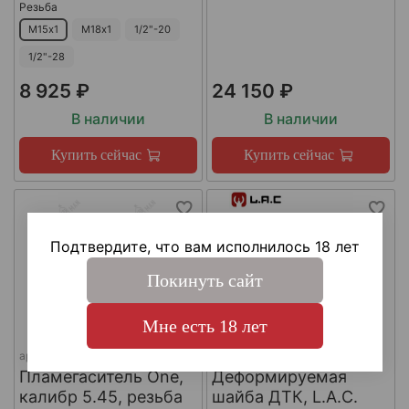
Резьба
М15х1
М18х1
1/2"-20
1/2"-28
8 925 ₽
24 150 ₽
В наличии
В наличии
Купить сейчас
Купить сейчас
Подтвердите, что вам исполнилось 18 лет
Покинуть сайт
Мне есть 18 лет
арт.
КА-Д-1
арт.
#LAC0141
Пламегаситель One,
Деформируемая
калибр 5.45, резьба
шайба ДТК, L.A.C.