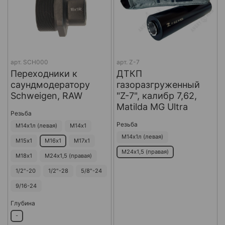
арт.
SCH000
арт.
Z-7
Переходники к
ДТКП
саундмодератору
газоразгруженный
Schweigen, RAW
"Z-7", калибр 7,62,
Matilda MG Ultra
Резьба
Резьба
М14х1л (левая)
М14х1
М14х1л (левая)
М15х1
М16х1
М17х1
М24х1,5 (правая)
М18х1
М24х1,5 (правая)
1/2"-20
1/2"-28
5/8"-24
9/16-24
Глубина
-