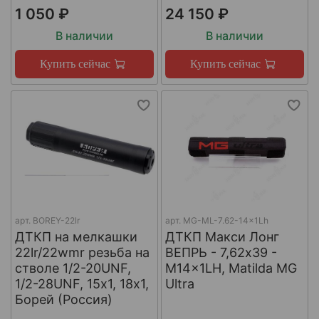
1 050 ₽
24 150 ₽
В наличии
В наличии
Купить сейчас
Купить сейчас
арт.
BOREY-22lr
арт.
MG-ML-7.62-14x1Lh
ДТКП на мелкашки
ДТКП Макси Лонг
22lr/22wmr резьба на
ВЕПРЬ - 7,62x39 -
стволе 1/2-20UNF,
M14x1LH, Matilda MG
1/2-28UNF, 15х1, 18х1,
Ultra
Борей (Россия)