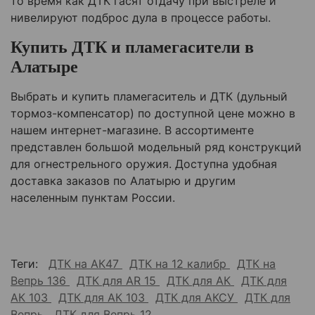
то время как ДТК гасят отдачу при выстреле и
нивелируют подброс дула в процессе работы.
Купить ДТК и пламегасители в
Алатыре
Выбрать и купить пламегаситель и ДТК (дульный
тормоз-компенсатор) по доступной цене можно в
нашем интернет-магазине. В ассортименте
представлен большой модельный ряд конструкций
для огнестрельного оружия. Доступна удобная
доставка заказов по Алатырю и другим
населенным пунктам России.
Теги:
ДТК на АК47
ДТК на 12 калибр
ДТК на
Вепрь 136
ДТК для AR 15
ДТК для АК
ДТК для
АК 103
ДТК для АК 103
ДТК для АКСУ
ДТК для
Вепрь
ДТК для Вепрь 12