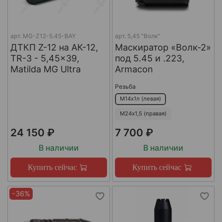
арт.
MG-Z12-5.45-BAY
арт.
5,45 "Волк"
ДТКП Z-12 на АК-12,
Маскиратор «Волк-2»
TR-3 - 5,45x39,
под 5.45 и .223,
Matilda MG Ultra
Armacon
Резьба
М14х1л (левая)
М24х1,5 (правая)
24 150 ₽
7 700 ₽
В наличии
В наличии
Купить сейчас
Купить сейчас
-36%