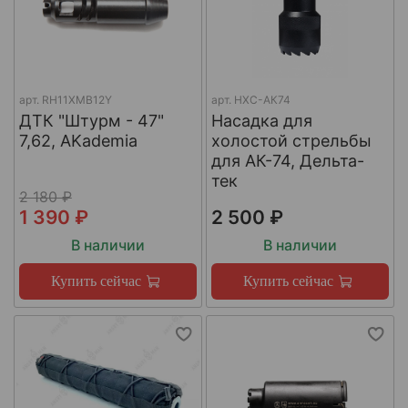
арт.
RH11XMB12Y
арт.
НХС-АК74
ДТК "Штурм - 47"
Насадка для
7,62, AKademia
холостой стрельбы
для АК-74, Дельта-
тек
2 180 ₽
1 390 ₽
2 500 ₽
В наличии
В наличии
Купить сейчас
Купить сейчас