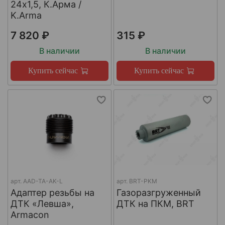
24х1,5, К.Арма /
K.Arma
7 820 ₽
315 ₽
В наличии
В наличии
Купить сейчас
Купить сейчас
арт.
AAD-TA-AK-L
арт.
BRT-PKM
Адаптер резьбы на
Газоразгруженный
ДТК «Левша»,
ДТК на ПКМ, BRT
Armacon