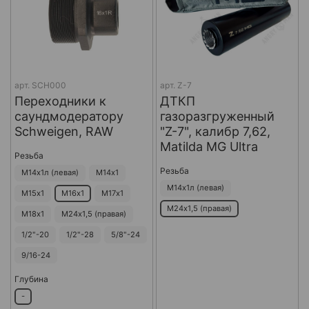
арт.
SCH000
арт.
Z-7
Переходники к
ДТКП
саундмодератору
газоразгруженный
Schweigen, RAW
"Z-7", калибр 7,62,
Matilda MG Ultra
Резьба
Резьба
М14х1л (левая)
М14х1
М14х1л (левая)
М15х1
М16х1
М17х1
М24х1,5 (правая)
М18х1
М24х1,5 (правая)
1/2"-20
1/2"-28
5/8"-24
9/16-24
Глубина
-