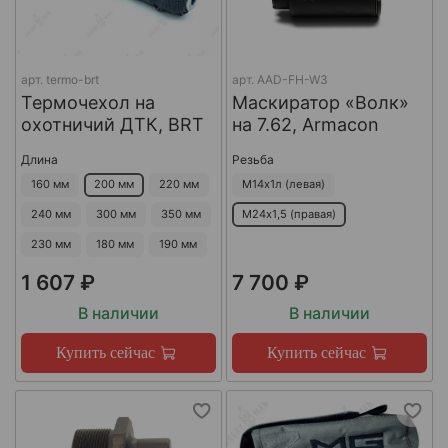
арт.
termo-brt
арт.
AAD-FH-W3
Термочехол на
Маскиратор «Волк»
охотничий ДТК, BRT
на 7.62, Armacon
Длина
Резьба
160 мм
200 мм
220 мм
М14х1л (левая)
240 мм
300 мм
350 мм
М24х1,5 (правая)
230 мм
180 мм
190 мм
1 607 ₽
7 700 ₽
В наличии
В наличии
Купить сейчас
Купить сейчас