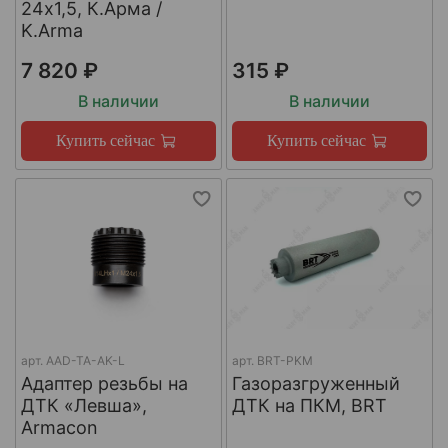
24х1,5, К.Арма /
K.Arma
7 820 ₽
315 ₽
В наличии
В наличии
Купить сейчас
Купить сейчас
арт.
AAD-TA-AK-L
арт.
BRT-PKM
Адаптер резьбы на
Газоразгруженный
ДТК «Левша»,
ДТК на ПКМ, BRT
Armacon