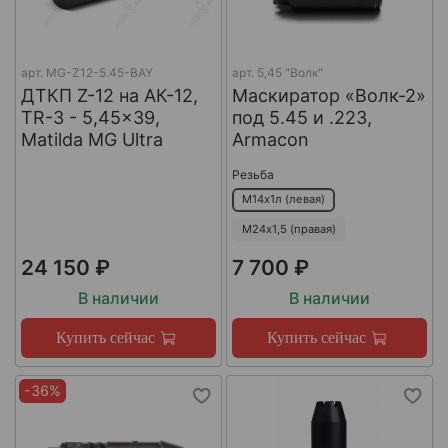
арт.
MG-Z12-5.45-BAY
арт.
5,45 "Волк"
ДТКП Z-12 на АК-12,
Маскиратор «Волк-2»
TR-3 - 5,45x39,
под 5.45 и .223,
Matilda MG Ultra
Armacon
Резьба
М14х1л (левая)
М24х1,5 (правая)
24 150 ₽
7 700 ₽
В наличии
В наличии
Купить сейчас
Купить сейчас
-36%