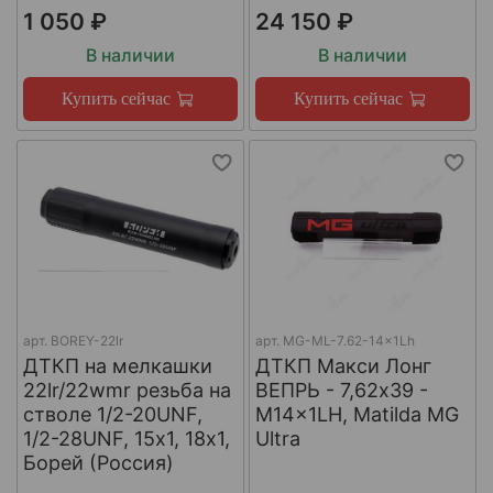
1 050 ₽
24 150 ₽
В наличии
В наличии
Купить сейчас
Купить сейчас
арт.
BOREY-22lr
арт.
MG-ML-7.62-14x1Lh
ДТКП на мелкашки
ДТКП Макси Лонг
22lr/22wmr резьба на
ВЕПРЬ - 7,62x39 -
стволе 1/2-20UNF,
M14x1LH, Matilda MG
1/2-28UNF, 15х1, 18х1,
Ultra
Борей (Россия)