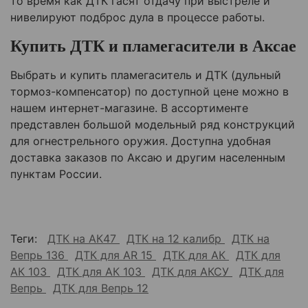
то время как ДТК гасят отдачу при выстреле и
нивелируют подброс дула в процессе работы.
Купить ДТК и пламегасители в Аксае
Выбрать и купить пламегаситель и ДТК (дульный
тормоз-компенсатор) по доступной цене можно в
нашем интернет-магазине. В ассортименте
представлен большой модельный ряд конструкций
для огнестрельного оружия. Доступна удобная
доставка заказов по Аксаю и другим населенным
пунктам России.
Теги:
ДТК на АК47
ДТК на 12 калибр
ДТК на
Вепрь 136
ДТК для AR 15
ДТК для АК
ДТК для
АК 103
ДТК для АК 103
ДТК для АКСУ
ДТК для
Вепрь
ДТК для Вепрь 12