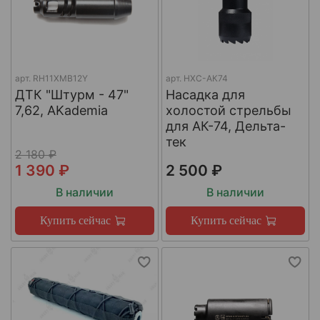
арт.
RH11XMB12Y
арт.
НХС-АК74
ДТК "Штурм - 47"
Насадка для
7,62, AKademia
холостой стрельбы
для АК-74, Дельта-
тек
2 180 ₽
1 390 ₽
2 500 ₽
В наличии
В наличии
Купить сейчас
Купить сейчас