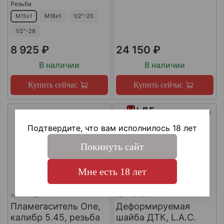
Резьба
М15х1
М18х1
1/2"-20
1/2"-28
8 925 ₽
24 150 ₽
В наличии
В наличии
Купить сейчас
Купить сейчас
Подтвердите, что вам исполнилось 18 лет
Покинуть сайт
Мне есть 18 лет
арт.
КА-Д-1
арт.
#LAC0141
Пламегаситель One,
Деформируемая
калибр 5.45, резьба
шайба ДТК, L.A.C.