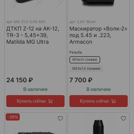
арт.
MG-Z12-5.45-BAY
арт.
5,45 "Волк"
ДТКП Z-12 на АК-12,
Маскиратор «Волк-2»
TR-3 - 5,45x39,
под 5.45 и .223,
Matilda MG Ultra
Armacon
Резьба
М14х1л (левая)
М24х1,5 (правая)
24 150 ₽
7 700 ₽
В наличии
В наличии
Купить сейчас
Купить сейчас
-36%