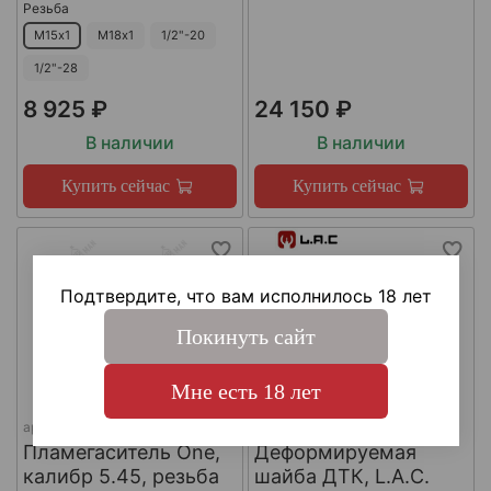
Резьба
М15х1
М18х1
1/2"-20
1/2"-28
8 925 ₽
24 150 ₽
В наличии
В наличии
Купить сейчас
Купить сейчас
Подтвердите, что вам исполнилось 18 лет
Покинуть сайт
Мне есть 18 лет
арт.
КА-Д-1
арт.
#LAC0141
Пламегаситель One,
Деформируемая
калибр 5.45, резьба
шайба ДТК, L.A.C.