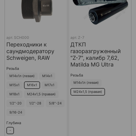
арт.
SCH000
арт.
Z-7
Переходники к
ДТКП
саундмодератору
газоразгруженный
Schweigen, RAW
"Z-7", калибр 7,62,
Matilda MG Ultra
Резьба
Резьба
М14х1л (левая)
М14х1
М14х1л (левая)
М15х1
М16х1
М17х1
М24х1,5 (правая)
М18х1
М24х1,5 (правая)
1/2"-20
1/2"-28
5/8"-24
9/16-24
Глубина
-