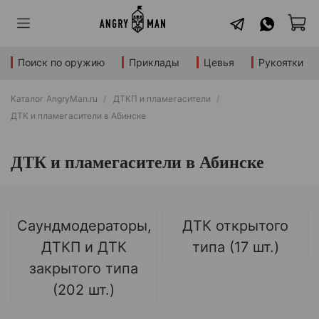
Поиск по оружию
Приклады
Цевья
Рукоятки
Каталог AngryMan.ru
ДТКП и пламегасители
ДТК и пламегасители в Абинске
ДТК и пламегасители в Абинске
Саундмодераторы,
ДТК открытого
ДТКП и ДТК
типа (17 шт.)
закрытого типа
(202 шт.)