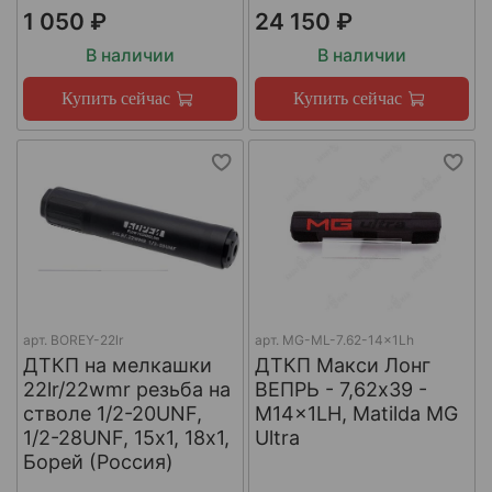
1 050 ₽
24 150 ₽
В наличии
В наличии
Купить сейчас
Купить сейчас
арт.
BOREY-22lr
арт.
MG-ML-7.62-14x1Lh
ДТКП на мелкашки
ДТКП Макси Лонг
22lr/22wmr резьба на
ВЕПРЬ - 7,62x39 -
стволе 1/2-20UNF,
M14x1LH, Matilda MG
1/2-28UNF, 15х1, 18х1,
Ultra
Борей (Россия)