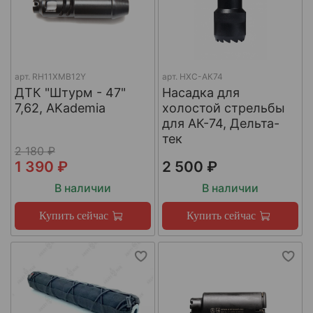
арт.
RH11XMB12Y
арт.
НХС-АК74
ДТК "Штурм - 47"
Насадка для
7,62, AKademia
холостой стрельбы
для АК-74, Дельта-
тек
2 180 ₽
1 390 ₽
2 500 ₽
В наличии
В наличии
Купить сейчас
Купить сейчас