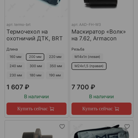
арт.
termo-brt
арт.
AAD-FH-W3
Термочехол на
Маскиратор «Волк»
охотничий ДТК, BRT
на 7.62, Armacon
Длина
Резьба
160 мм
200 мм
220 мм
М14х1л (левая)
240 мм
300 мм
350 мм
М24х1,5 (правая)
230 мм
180 мм
190 мм
1 607 ₽
7 700 ₽
В наличии
В наличии
Купить сейчас
Купить сейчас