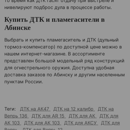
то время как ДТК гасят отдачу при выстреле и
нивелируют подброс дула в процессе работы.
Купить ДТК и пламегасители в
Абинске
Выбрать и купить пламегаситель и ДТК (дульный
тормоз-компенсатор) по доступной цене можно в
нашем интернет-магазине. В ассортименте
представлен большой модельный ряд конструкций
для огнестрельного оружия. Доступна удобная
доставка заказов по Абинску и другим населенным
пунктам России.
Теги:
ДТК на АК47
ДТК на 12 калибр
ДТК на
Вепрь 136
ДТК для AR 15
ДТК для АК
ДТК для
АК 103
ДТК для АК 103
ДТК для АКСУ
ДТК для
Вепрь
ДТК для Вепрь 12