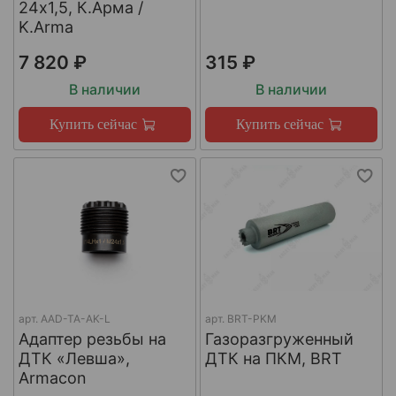
24х1,5, К.Арма /
K.Arma
7 820 ₽
315 ₽
В наличии
В наличии
Купить сейчас
Купить сейчас
арт.
AAD-TA-AK-L
арт.
BRT-PKM
Адаптер резьбы на
Газоразгруженный
ДТК «Левша»,
ДТК на ПКМ, BRT
Armacon