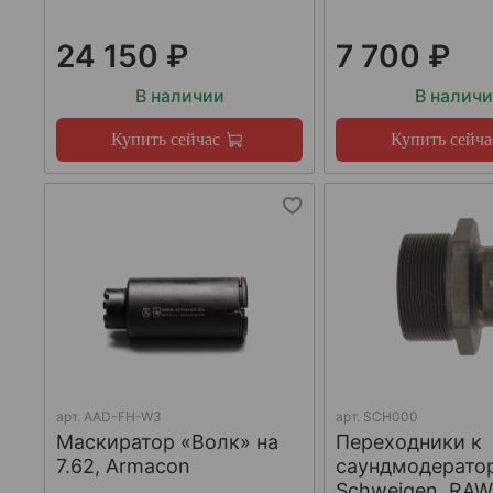
24 150 ₽
7 700 ₽
В наличии
В налич
Купить сейчас
Купить сейча
арт.
AAD-FH-W3
арт.
SCH000
Маскиратор «Волк» на
Переходники к
7.62, Armacon
саундмодерато
Schweigen, RA