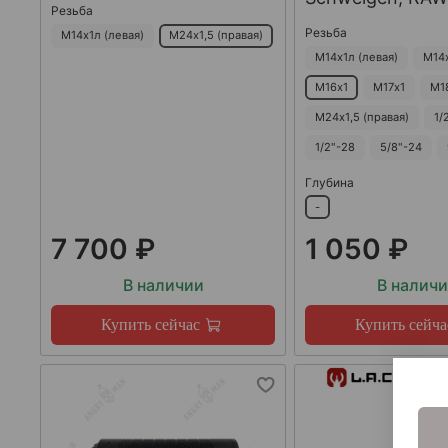
Резьба
Резьба
М14х1л (левая)
М24х1,5 (правая)
М14х1л (левая)
М14
М16х1
М17х1
М1
М24х1,5 (правая)
1/
1/2"-28
5/8"-24
Глубина
-
7 700 ₽
1 050 ₽
В наличии
В налич
Купить сейчас
Купить сейча