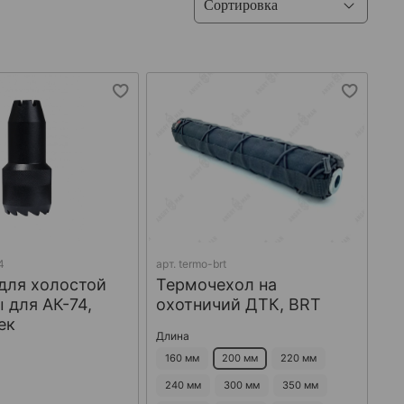
4
арт.
termo-brt
для холостой
Термочехол на
 для АК-74,
охотничий ДТК, BRT
ек
Длина
160 мм
200 мм
220 мм
240 мм
300 мм
350 мм