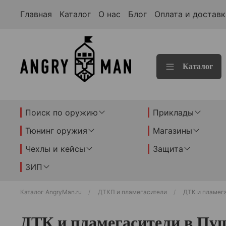
Главная
Каталог
О нас
Блог
Оплата и доставк
Каталог
Поиск по оружию
Приклады
Тюнинг оружия
Магазины
Чехлы и кейсы
Защита
ЗИП
Каталог AngryMan.ru
ДТКП и пламегасители
ДТК и пламег
ДТК и пламегасители в Пу