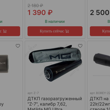
2 180 ₽
1 390 ₽
2 500
ии
В наличии
В
с
Купить сейчас
Купи
арт.
Z-7
арт.
BOREY-22
ДТКП газоразгруженный
ДТКП на
ру
"Z-7", калибр 7,62,
22lr/22w
W
Matilda MG Ultra
стволе 1