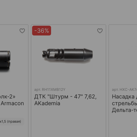
-36%
арт.
RH11XMB12Y
арт.
НХС-АК7
олк-2»
ДТК "Штурм - 47" 7,62,
Насадка 
, Armacon
AKademia
стрельбы
Дельта-т
1,5 (правая)