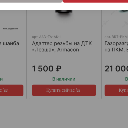
арт.
AAD-TA-AK-L
арт.
BRT-PKM
я шайба
Адаптер резьбы на ДТК
Газораз
«Левша», Armacon
на ПКМ, 
1 500 ₽
21 00
ии
В наличии
В
с
Купить сейчас
Купи