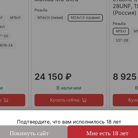
28UNF, 15
Резьба
(Россия)
х1
М15х1
М14х1л (левая)
М24х1,5 (правая)
Резьба
8х1
М15х1
М1
2"-20
1/2"-28
9/16-24
24 150 ₽
8 925
ии
В наличии
В
с
Купить сейчас
Купи
Подтвердите, что вам исполнилось 18 лет
Покинуть сайт
Мне есть 18 лет