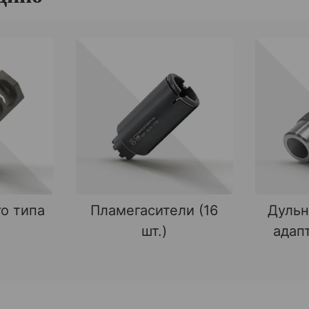
о типа
Пламегасители (16
Дульн
шт.)
адапт