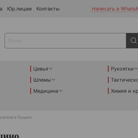
а
Юр.лицам
Контакты
Написать в Whats
Цевья
Рукоятки
Шлемы
Тактическ
Медицина
Химия и к
асители в Пущино
щино