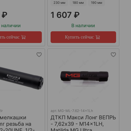
230 мм
180 мм
190 мм
 ₽
1 607 ₽
 наличии
В наличии
ть сейчас
Купить сейчас
lr
арт.
MG-ML-7.62-14x1Lh
 мелкашки
ДТКП Макси Лонг ВЕПРЬ
mr резьба на
- 7,62x39 - M14x1LH,
/2-20UNF, 1/2-
Matilda MG Ultra