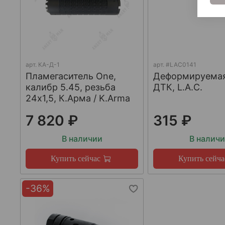
арт.
КА-Д-1
арт.
#LAC0141
Пламегаситель One,
Деформируема
калибр 5.45, резьба
ДТК, L.A.C.
24х1,5, К.Арма / K.Arma
7 820 ₽
315 ₽
В наличии
В налич
Купить сейчас
Купить сейча
-36%