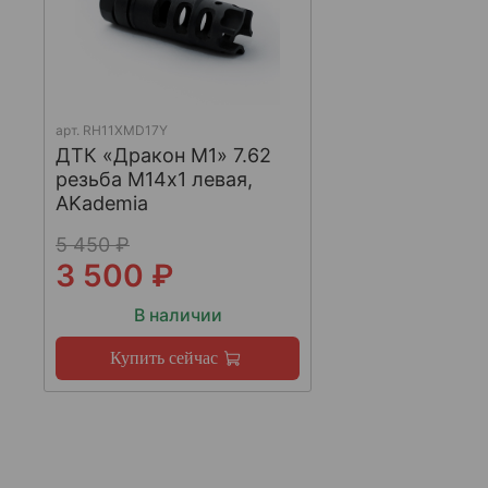
арт.
RH11XMD17Y
ДТК «Дракон М1» 7.62
резьба М14х1 левая,
AKademia
5 450 ₽
3 500 ₽
В наличии
Купить сейчас