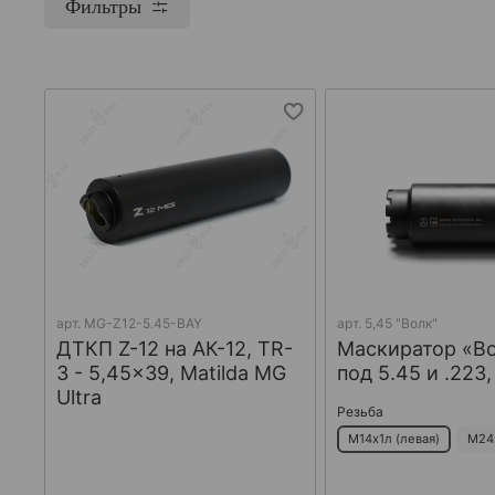
Фильтры
арт.
MG-Z12-5.45-BAY
арт.
5,45 "Волк"
ДТКП Z-12 на АК-12, TR-
Маскиратор «В
3 - 5,45x39, Matilda MG
под 5.45 и .223
Ultra
Резьба
М14х1л (левая)
М24х